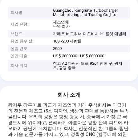
Guangzhou Kangruite Turbocharger
회사명
Manufacturing and Trading Co.,Ltd.
제조업체
사업 유형:
무역 회사
브랜드:
가레트 버그워너 미츠비시 IHI 홀셋 애벌레
종업 원수 실:
100~200 사람들
설립 년도:
2009
연간 매출:
US$ 3000000 - US$ 8000000
창고 A2 다링산 도로 #261 톈허 구, 광저
회사 위치
우, 광동 중국
회사 소개
광저우 강루이트 과급기 제조업과 거래 주식회사는 과급기
의 전문적 제조고 r&d, 디자인, 생산과 판매를 통합하는 부속
물입니다. 우리의 공장은 펑정 당동 시, 중국에서 가장 큰 국
경도시에 위치하고, 편리하게 아름다운 펑황 산의 피트에 카
오하이 공단에 위치합니다. 회사는 전문적인 한 그룹의 첨단
과 기술 전문가를 가지고 있고, 정확성 CNC (컴퓨터에 의한