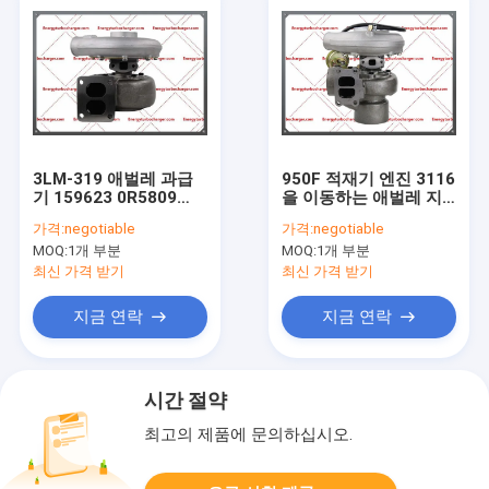
3LM-319 애벌레 과급
950F 적재기 엔진 3116
기 159623 0R5809
을 이동하는 애벌레 지
4N8969 6N1571
구를 위한 S2EGL112
가격:
negotiable
가격:
negotiable
D333C 3306 엔진
디젤 엔진 과급기
MOQ:
1개 부분
MOQ:
1개 부분
167302 105-5059
0R6865
최신 가격 받기
최신 가격 받기
지금 연락
지금 연락
시간 절약
최고의 제품에 문의하십시오.