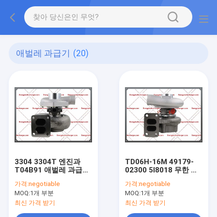
애벌레 과급기
(20)
3304 3304T 엔진과
TD06H-16M 49179-
T04B91 애벌레 과급기
02300 5I8018 무한 궤
409410-0006 0004
도 굴착기 과급기 320B
가격:
negotiable
가격:
negotiable
0005 7N4651 4N6858
320C 3066T 엔진
MOQ:
1개 부분
MOQ:
1개 부분
OR5796
최신 가격 받기
최신 가격 받기