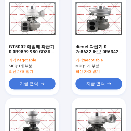
GT5002 애벌레 과급기
diesel 과급기 0
0 0R9899 980 GD8R
7c8632 터보 0R6342
980X D8N 엔진
7C8632E 3306 엔진을
가격:
negotiable
가격:
negotiable
이동하는 S3AS002 지
MOQ:
1개 부분
MOQ:
1개 부분
구
최신 가격 받기
최신 가격 받기
지금 연락
지금 연락
집
제품
회사 소개