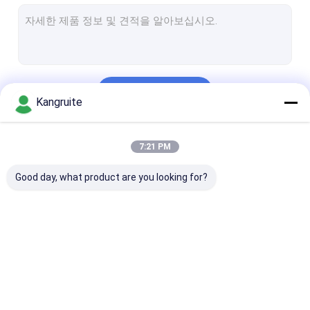
미츠비시 과급기
이수주 과급기
쿠민스 과급기
계속하다
볼보 과급기
Kangruite
존 디아 과급기
우리의 카테고리
7:21 PM
데우츠 과급기
Good day, what product are you looking for?
히노 과급기
스코네 과급기
사람 과급기
에너지 과급기
퍼킨스 과급기
코마츠 과급기
디젤 터보차저