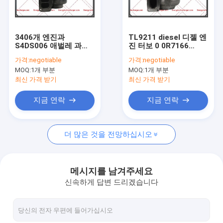
공장 견학
품질 관리
3406개 엔진과
TL9211 diesel 디젤 엔
S4DS006 애벌레 과급
진 터보 0 0R7166
문의하기
기 196547 178059
G3516 엔진
가격:
negotiable
가격:
negotiable
178059R 196547R
MOQ:
1개 부분
MOQ:
1개 부분
313013 478059
소식
496547 0R6333
최신 가격 받기
최신 가격 받기
7C7691
지금 연락
지금 연락
에너지 과급기
더 많은 것을 전망하십시오
퍼킨스 과급기
코마츠 과급기
메시지를 남겨주세요
신속하게 답변 드리겠습니다
토요타 과급기
애벌레 과급기