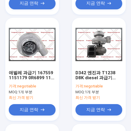
지금 연락
지금 연락
애벌레 과급기 167559
D342 엔진과 T1238
1151179 0R6899 115-
D8K diesel 과급기
1179 167384 3116
6N7203 0R5841 0
가격:
negotiable
가격:
negotiable
3126 엔진을 이동하는
MOQ:
1개 부분
MOQ:
1개 부분
S2ESL119 지구
최신 가격 받기
최신 가격 받기
지금 연락
지금 연락