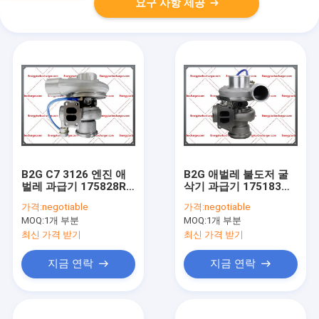
요구 사항 제공
B2G C7 3126 엔진 애
B2G 애벌레 불도저 굴
벌레 과급기 175828R
삭기 과급기 175183
475828 2500841
2525165 252-5165
가격:
negotiable
가격:
negotiable
10R6465 250-0841
10R-3749 10R3749
MOQ:
1개 부분
MOQ:
1개 부분
10R-6465
C9 엔진
최신 가격 받기
최신 가격 받기
지금 연락
지금 연락